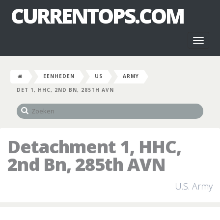
CURRENTOPS.COM
Toggl
naviga
EENHEDEN
US
ARMY
DET 1, HHC, 2ND BN, 285TH AVN
Detachment 1, HHC,
2nd Bn, 285th AVN
U.S. Army