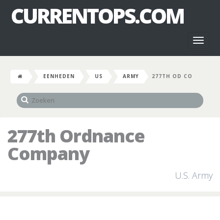
CURRENTOPS.COM
Toggl
naviga
EENHEDEN
US
ARMY
277TH OD CO
277th Ordnance
Company
U.S. Army