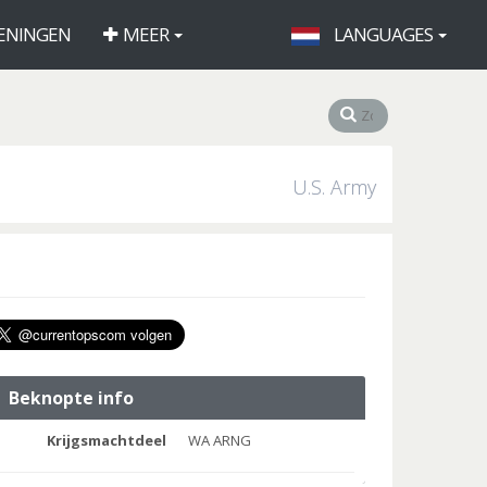
ENINGEN
MEER
LANGUAGES
U.S. Army
Beknopte info
Krijgsmachtdeel
WA ARNG