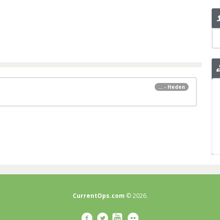
... - Heden
CurrentOps.com
© 2026.