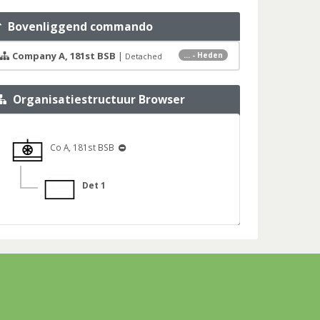
Bovenliggend commando
Company A, 181st BSB
|
... - Heden
Detached
Organisatiestructuur Browser
Co A, 181st BSB
Det 1