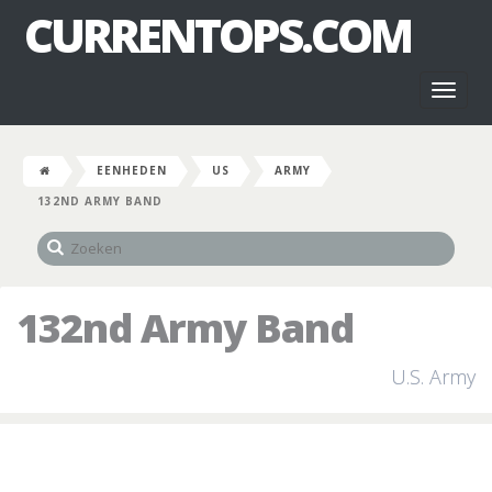
CURRENTOPS.COM
Toggl
naviga
EENHEDEN
US
ARMY
132ND ARMY BAND
132nd Army Band
U.S. Army