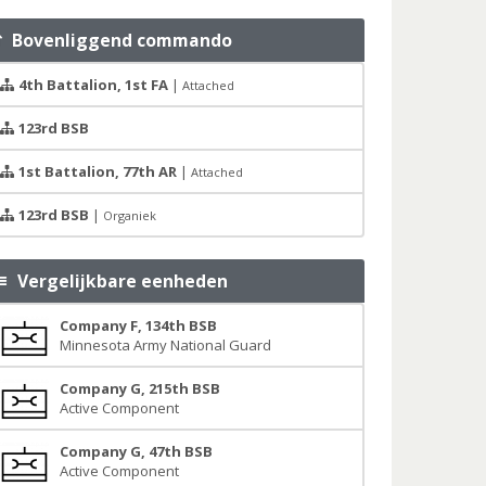
Bovenliggend commando
4th Battalion, 1st FA
|
Attached
123rd BSB
1st Battalion, 77th AR
|
Attached
123rd BSB
|
Organiek
Vergelijkbare eenheden
Company F, 134th BSB
Minnesota Army National Guard
Company G, 215th BSB
Active Component
Company G, 47th BSB
Active Component