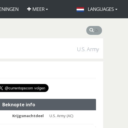
ENINGEN
MEER
LANGUAGES
U.S. Army
Beknopte info
Krijgsmachtdeel
U.S. Army (AC)