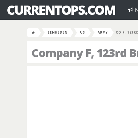
CURRENTOPS.COM
N
EENHEDEN
US
ARMY
CO F, 123R
Company F, 123rd B