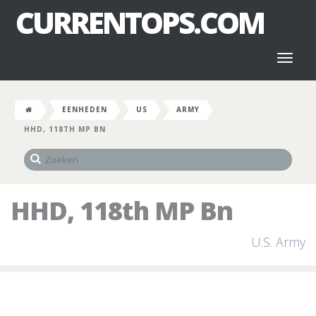
CURRENTOPS.COM
Toggl
naviga
EENHEDEN
US
ARMY
HHD, 118TH MP BN
HHD, 118th MP Bn
U.S. Army