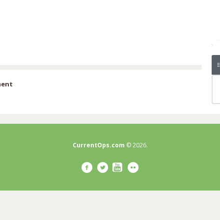
ment
CurrentOps.com
© 2026.