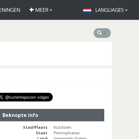
ENINGEN
MEER
LANGUAGES
Beknopte info
Stad/Plaats
Kutztown
Staat
Pennsylvania
Land
Verenigde Staten