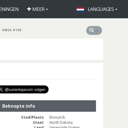
ENINGEN
MEER
LANGUAGES
AMSA #108
Beknopte info
Stad/Plaats
Bismarck
Staat
North Dakota
Land
Verenigde Staten