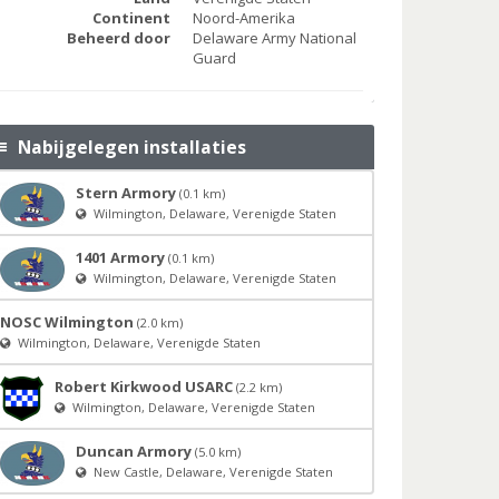
Continent
Noord-Amerika
Beheerd door
Delaware Army National
Guard
Nabijgelegen installaties
Stern Armory
(0.1 km)
Wilmington, Delaware, Verenigde Staten
1401 Armory
(0.1 km)
Wilmington, Delaware, Verenigde Staten
NOSC Wilmington
(2.0 km)
Wilmington, Delaware, Verenigde Staten
Robert Kirkwood USARC
(2.2 km)
Wilmington, Delaware, Verenigde Staten
Duncan Armory
(5.0 km)
New Castle, Delaware, Verenigde Staten