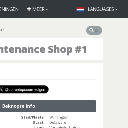
ENINGEN
MEER
LANGUAGES
 #1
ntenance Shop #1
Beknopte info
Stad/Plaats
Wilmington
Staat
Delaware
Land
Verenigde Staten