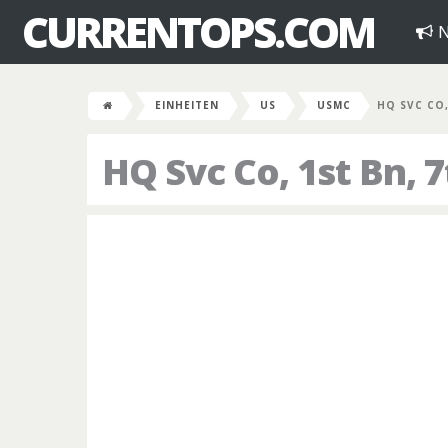
CURRENTOPS.COM
N
EINHEITEN
US
USMC
HQ SVC CO,
HQ Svc Co, 1st Bn, 