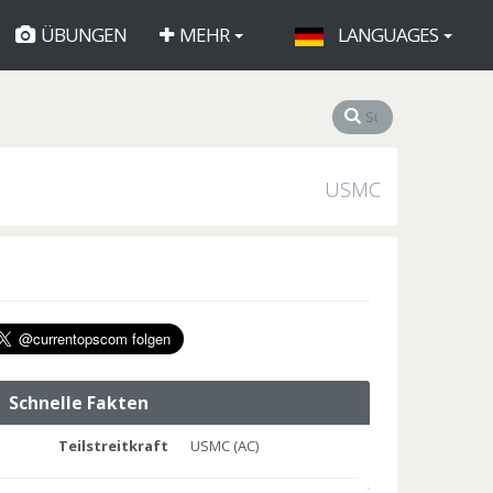
ÜBUNGEN
MEHR
LANGUAGES
USMC
Schnelle Fakten
Teilstreitkraft
USMC (AC)