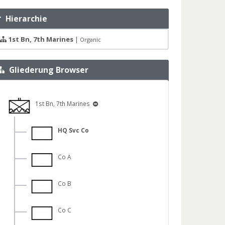
Hierarchie
1st Bn, 7th Marines
|
Organic
Gliederung Browser
1st Bn, 7th Marines
HQ Svc Co
Co A
Co B
Co C