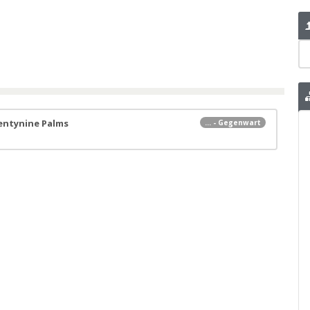
entynine Palms
... - Gegenwart