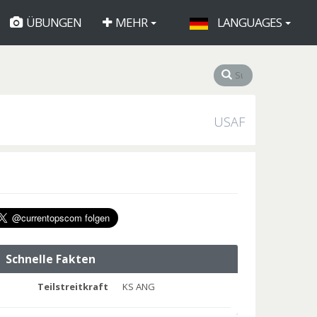
ÜBUNGEN
MEHR
LANGUAGES
USAF
Schnelle Fakten
Teilstreitkraft
KS ANG