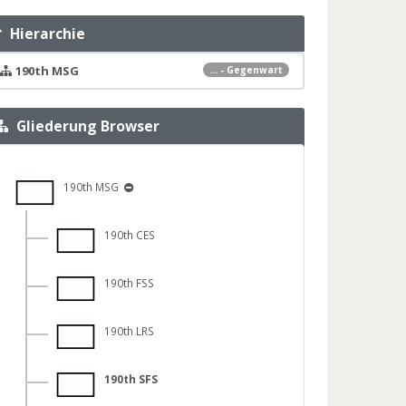
Hierarchie
190th MSG
... - Gegenwart
Gliederung Browser
190th MSG
190th CES
190th FSS
190th LRS
190th SFS