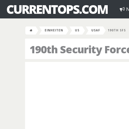
CURRENTOPS.COM
N
EINHEITEN
US
USAF
190TH SFS
190th Security For