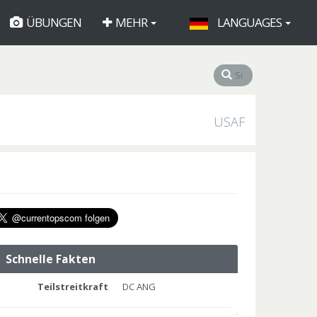
ÜBUNGEN
MEHR
LANGUAGES
USAF
Schnelle Fakten
Teilstreitkraft
DC ANG