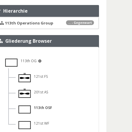
Hierarchie
113th Operations Group
... - Gegenwart
Gliederung Browser
113th OG
121st FS
201st AS
113th OSF
121st WF