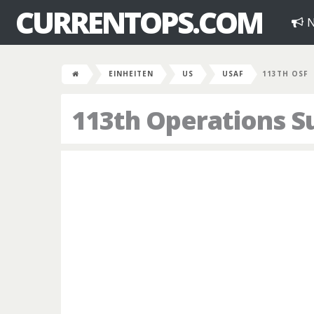
CURRENTOPS.COM
N
EINHEITEN
US
USAF
113TH OSF
113th Operations Su