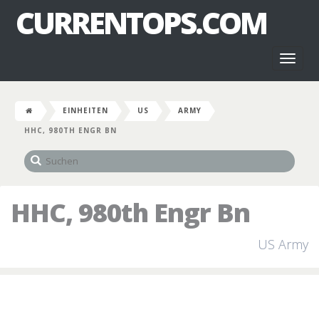
CURRENTOPS.COM
Toggl
naviga
EINHEITEN
US
ARMY
HHC, 980TH ENGR BN
HHC, 980th Engr Bn
US Army