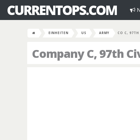
CURRENTOPS.COM
N
EINHEITEN
US
ARMY
CO C, 97TH
Company C, 97th Civ