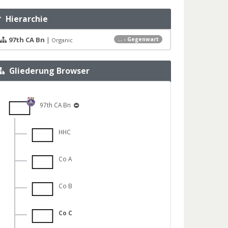
Hierarchie
97th CA Bn
|
... - Gegenwart
Organic
Gliederung Browser
97th CA Bn
HHC
Co A
Co B
Co C