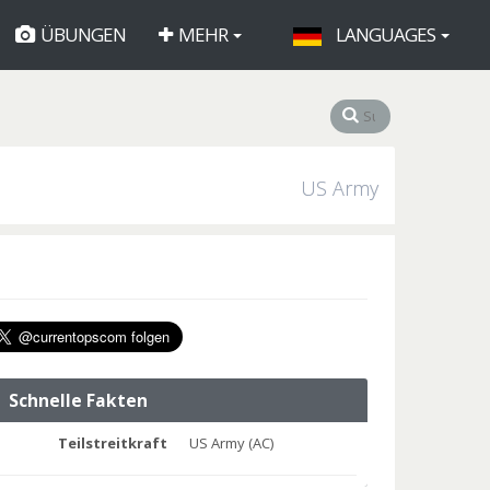
ÜBUNGEN
MEHR
LANGUAGES
US Army
Schnelle Fakten
Teilstreitkraft
US Army (AC)