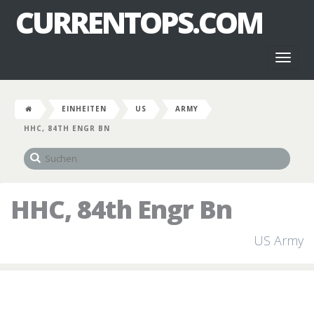
CURRENTOPS.COM
Toggl
naviga
EINHEITEN
US
ARMY
HHC, 84TH ENGR BN
HHC, 84th Engr Bn
US Army