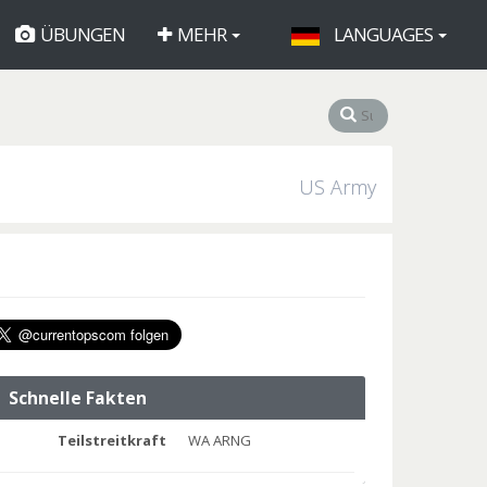
ÜBUNGEN
MEHR
LANGUAGES
US Army
Schnelle Fakten
Teilstreitkraft
WA ARNG