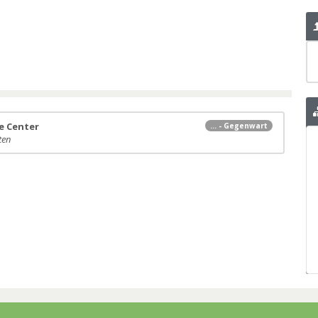
ve Center
... - Gegenwart
ten