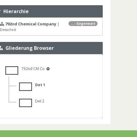
Hierarchie
792nd Chemical Company
|
... - Gegenwart
Detached
Gliederung Browser
792nd CM Co
Det 1
Det 2