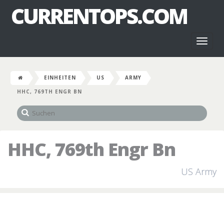
CURRENTOPS.COM
Toggl
naviga
EINHEITEN
US
ARMY
HHC, 769TH ENGR BN
HHC, 769th Engr Bn
US Army