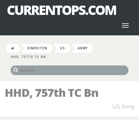
CURRENTOPS.COM
Toggl
naviga
EINHEITEN
US
ARMY
HHD, 757TH TC BN
HHD, 757th TC Bn
US Army