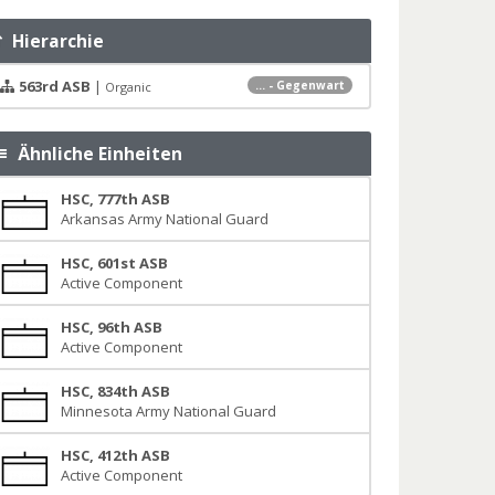
Hierarchie
563rd ASB
|
... - Gegenwart
Organic
Ähnliche Einheiten
HSC, 777th ASB
Arkansas Army National Guard
HSC, 601st ASB
Active Component
HSC, 96th ASB
Active Component
HSC, 834th ASB
Minnesota Army National Guard
HSC, 412th ASB
Active Component