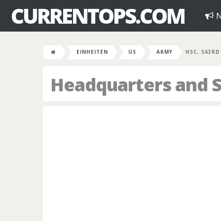
CURRENTOPS.COM
N
EINHEITEN
US
ARMY
HSC, 563RD
Headquarters and 