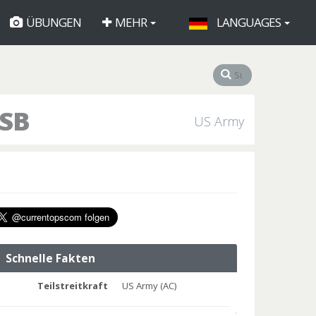
ÜBUNGEN
MEHR
LANGUAGES
ASB
US Army
Schnelle Fakten
Teilstreitkraft
US Army (AC)