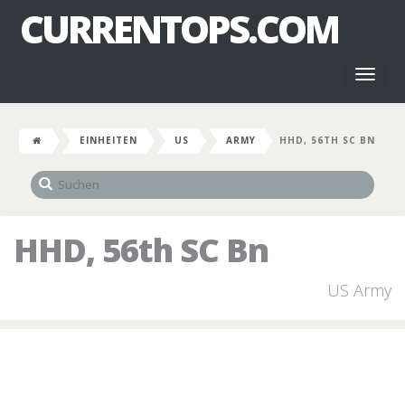
CURRENTOPS.COM
Toggl
naviga
EINHEITEN
US
ARMY
HHD, 56TH SC BN
HHD, 56th SC Bn
US Army