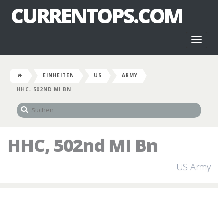
CURRENTOPS.COM
Toggl
naviga
EINHEITEN
US
ARMY
HHC, 502ND MI BN
HHC, 502nd MI Bn
US Army