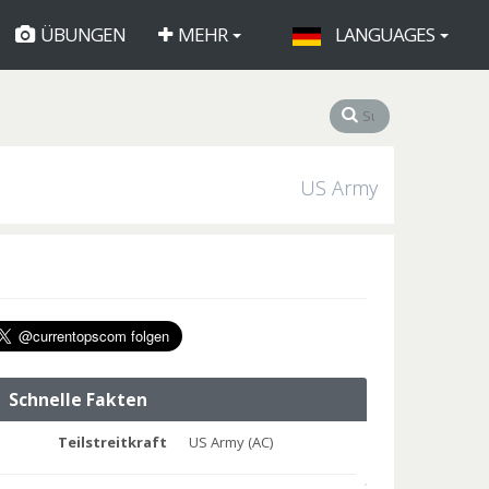
ÜBUNGEN
MEHR
LANGUAGES
US Army
Schnelle Fakten
Teilstreitkraft
US Army (AC)