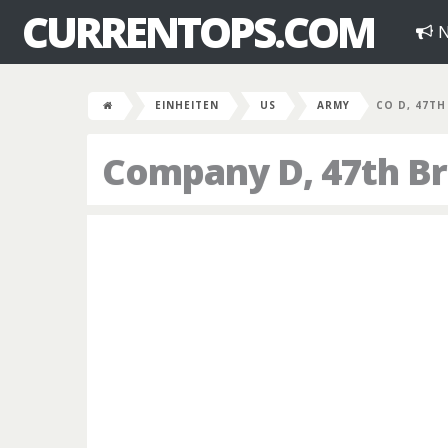
CURRENTOPS.COM
N
EINHEITEN
US
ARMY
CO D, 47TH
Company D, 47th Br