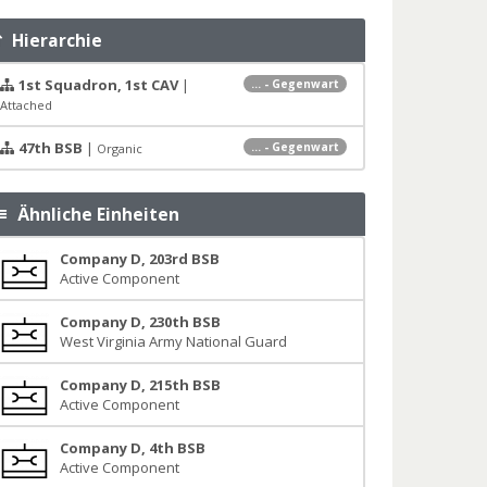
Hierarchie
1st Squadron, 1st CAV
|
... - Gegenwart
Attached
47th BSB
|
... - Gegenwart
Organic
Ähnliche Einheiten
Company D, 203rd BSB
Active Component
Company D, 230th BSB
West Virginia Army National Guard
Company D, 215th BSB
Active Component
Company D, 4th BSB
Active Component