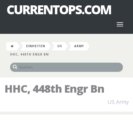
CURRENTOPS.COM
Toggl
naviga
EINHEITEN
US
ARMY
HHC, 448TH ENGR BN
HHC, 448th Engr Bn
US Army