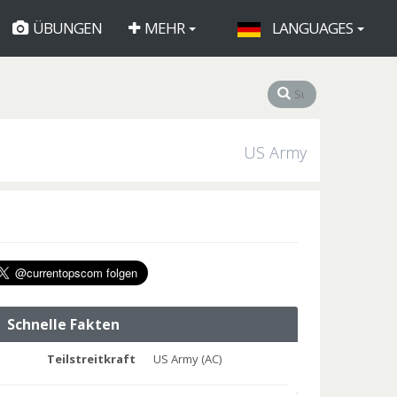
ÜBUNGEN
MEHR
LANGUAGES
US Army
Schnelle Fakten
Teilstreitkraft
US Army (AC)