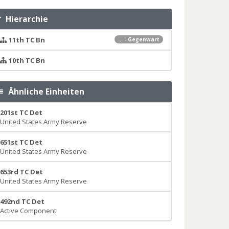
Hierarchie
11th TC Bn
... - Gegenwart
10th TC Bn
Ähnliche Einheiten
201st TC Det
United States Army Reserve
651st TC Det
United States Army Reserve
653rd TC Det
United States Army Reserve
492nd TC Det
Active Component