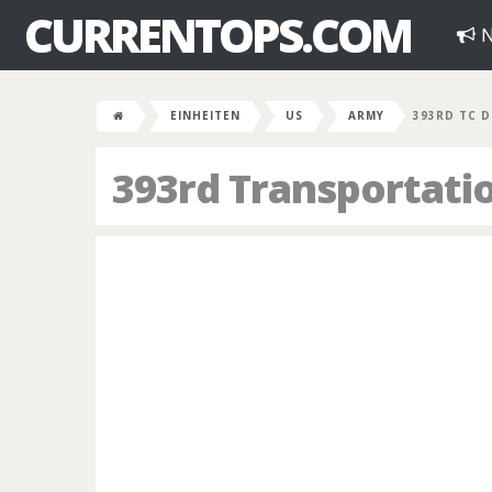
CURRENTOPS.COM
N
EINHEITEN
US
ARMY
393RD TC D
393rd Transportat