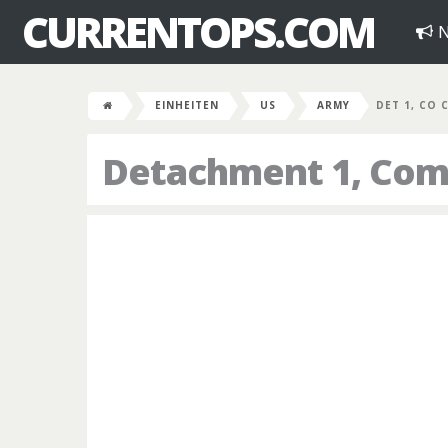
CURRENTOPS.COM
N
EINHEITEN
US
ARMY
DET 1, CO 
Detachment 1, Comp