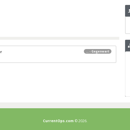
r
... - Gegenwart
CurrentOps.com
© 2026.