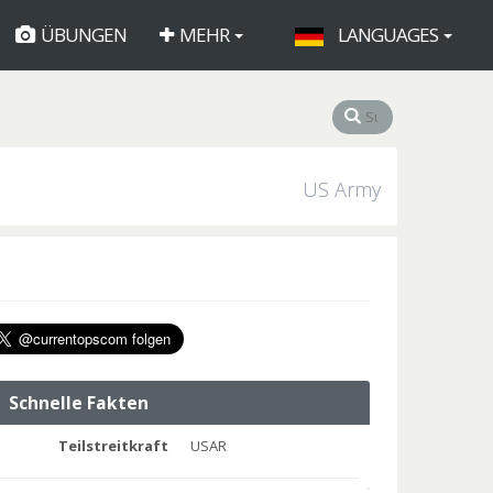
ÜBUNGEN
MEHR
LANGUAGES
US Army
Schnelle Fakten
Teilstreitkraft
USAR