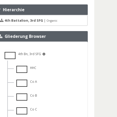
Hierarchie
4th Battalion, 3rd SFG
|
Organic
Gliederung Browser
4th Bn, 3rd SFG
HHC
Co A
Co B
Co C