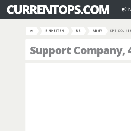
CURRENTOPS.COM
N
EINHEITEN
US
ARMY
SPT CO, 4T
Support Company, 4