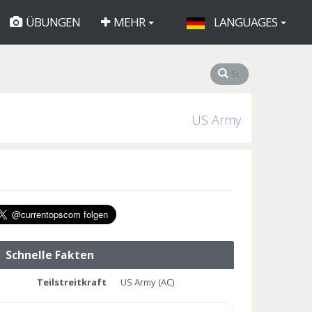
ÜBUNGEN
MEHR
LANGUAGES
US Army
Schnelle Fakten
Teilstreitkraft
US Army (AC)