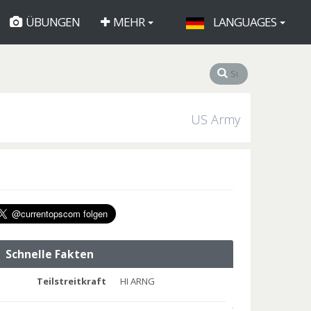
ÜBUNGEN
MEHR
LANGUAGES
US Army
Schnelle Fakten
Teilstreitkraft
HI ARNG