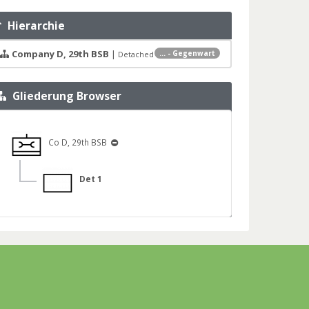
Hierarchie
Company D, 29th BSB
|
... - Gegenwart
Detached
Gliederung Browser
Co D, 29th BSB
Det 1