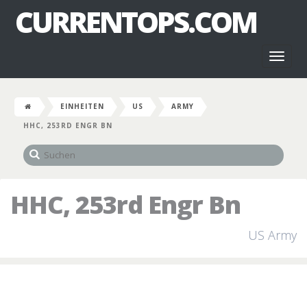
CURRENTOPS.COM
Toggl
naviga
EINHEITEN
US
ARMY
HHC, 253RD ENGR BN
HHC, 253rd Engr Bn
US Army