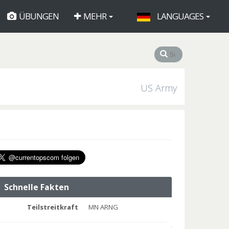
ÜBUNGEN
MEHR
LANGUAGES
US Army
Schnelle Fakten
Teilstreitkraft
MN ARNG