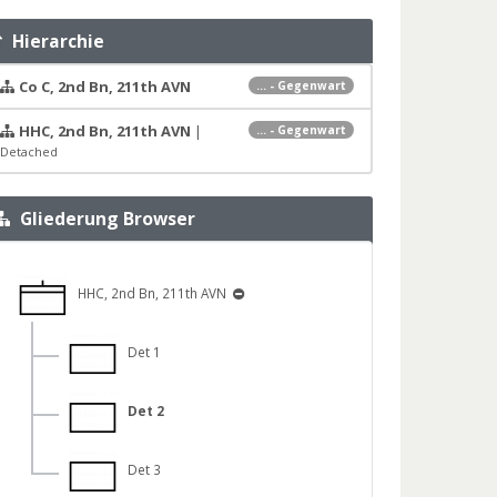
Hierarchie
Co C, 2nd Bn, 211th AVN
... - Gegenwart
HHC, 2nd Bn, 211th AVN
|
... - Gegenwart
Detached
Gliederung Browser
HHC, 2nd Bn, 211th AVN
Det 1
Det 2
Det 3