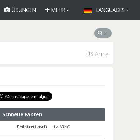
ÜBUNGEN
MEHR
LANGUAGES
US Army
Schnelle Fakten
Teilstreitkraft
LA ARNG