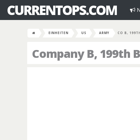
CURRENTOPS.COM
N
EINHEITEN
US
ARMY
CO B, 199T
Company B, 199th B