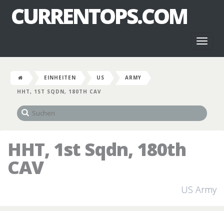
CURRENTOPS.COM
Toggl
naviga
EINHEITEN
US
ARMY
HHT, 1ST SQDN, 180TH CAV
HHT, 1st Sqdn, 180th
CAV
US Army