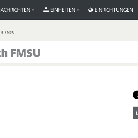
ACHRICHTEN
EINHEITEN
EINRICHTUNGEN
TH FMSU
th FMSU