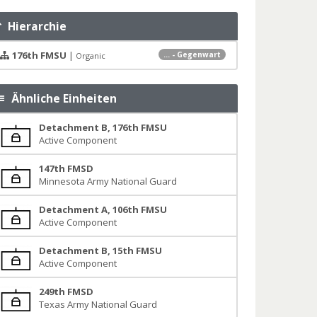
Hierarchie
176th FMSU
|
... - Gegenwart
Organic
Ähnliche Einheiten
Detachment B, 176th FMSU
Active Component
147th FMSD
Minnesota Army National Guard
Detachment A, 106th FMSU
Active Component
Detachment B, 15th FMSU
Active Component
249th FMSD
Texas Army National Guard