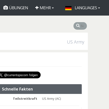
ÜBUNGEN
MEHR
LANGUAGES
US Army
Schnelle Fakten
Teilstreitkraft
US Army (AC)