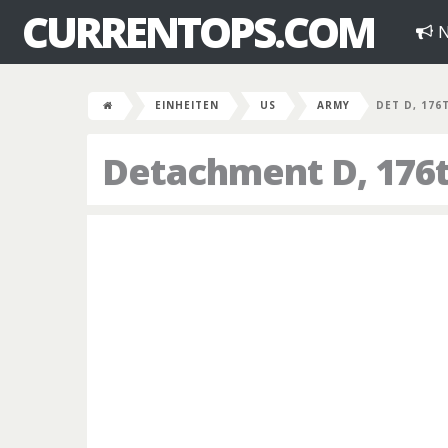
CURRENTOPS.COM
N
EINHEITEN
US
ARMY
DET D, 176
Detachment D, 176