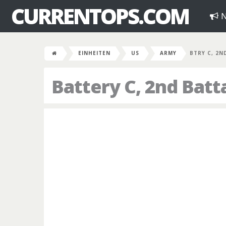
CURRENTOPS.COM
N
EINHEITEN
US
ARMY
BTRY C, 2N
Battery C, 2nd Batt