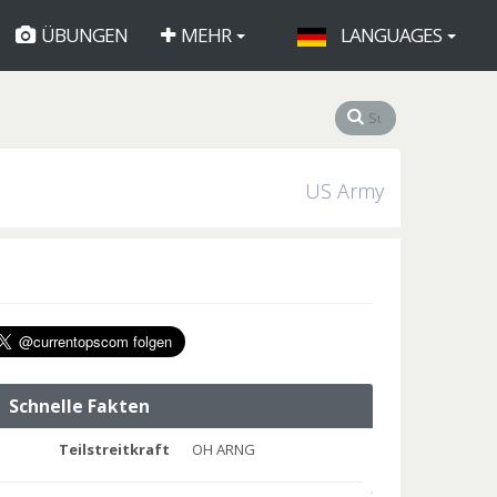
ÜBUNGEN
MEHR
LANGUAGES
US Army
Schnelle Fakten
Teilstreitkraft
OH ARNG