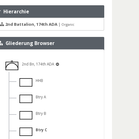
Hierarchie
2nd Battalion, 174th ADA
|
Organic
Gliederung Browser
2nd Bn, 174th ADA
HHB
Btry A
Btry B
Btry C