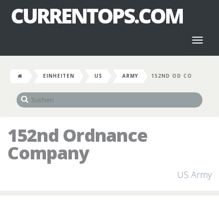
CURRENTOPS.COM
Toggl
naviga
EINHEITEN
US
ARMY
152ND OD CO
152nd Ordnance
Company
US Army