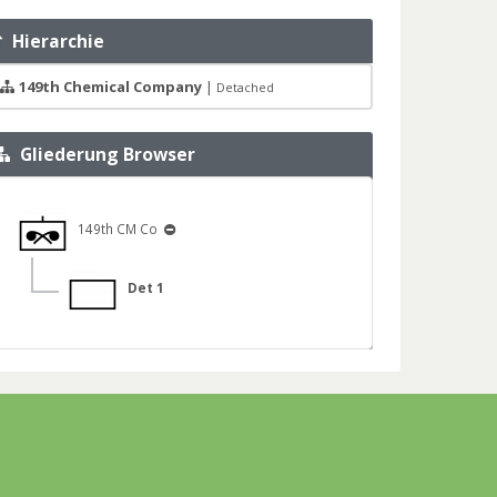
Hierarchie
149th Chemical Company
|
Detached
Gliederung Browser
149th CM Co
Det 1