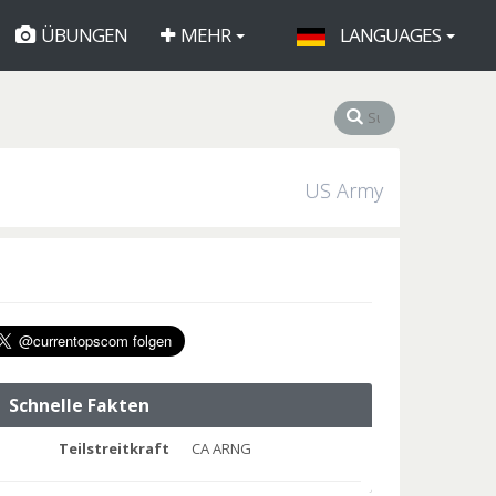
ÜBUNGEN
MEHR
LANGUAGES
US Army
Schnelle Fakten
Teilstreitkraft
CA ARNG