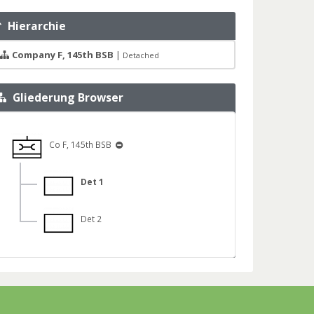
Hierarchie
Company F, 145th BSB
|
Detached
Gliederung Browser
Co F, 145th BSB
Det 1
Det 2