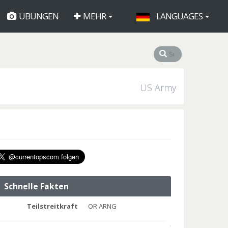
ÜBUNGEN
MEHR
LANGUAGES
US Army
Schnelle Fakten
Teilstreitkraft
OR ARNG