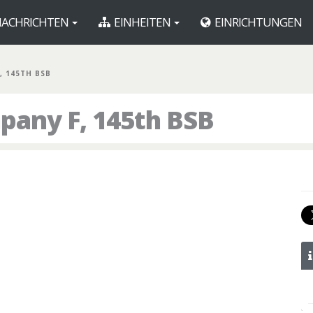
ACHRICHTEN
EINHEITEN
EINRICHTUNGEN
F, 145TH BSB
any F, 145th BSB