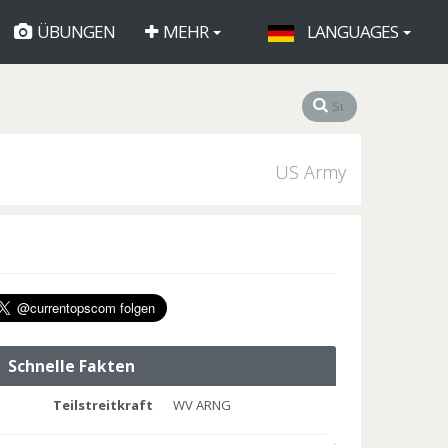
ÜBUNGEN
MEHR
LANGUAGES
US Army
Schnelle Fakten
Teilstreitkraft
WV ARNG