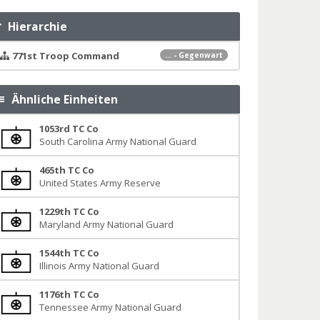
Hierarchie
771st Troop Command
... - Gegenwart
Ähnliche Einheiten
1053rd TC Co
South Carolina Army National Guard
465th TC Co
United States Army Reserve
1229th TC Co
Maryland Army National Guard
1544th TC Co
Illinois Army National Guard
1176th TC Co
Tennessee Army National Guard