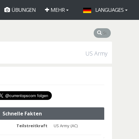
ÜBUNGEN
MEHR
LANGUAGES
US Army
Schnelle Fakten
Teilstreitkraft
US Army (AC)