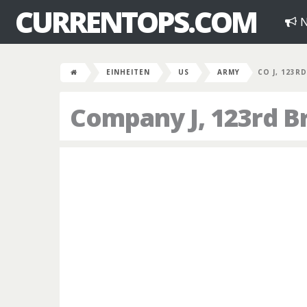
CURRENTOPS.COM
N
EINHEITEN
US
ARMY
CO J, 123R
Company J, 123rd B