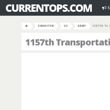
CURRENTOPS.COM
N
EINHEITEN
US
ARMY
1157TH TC
1157th Transporta