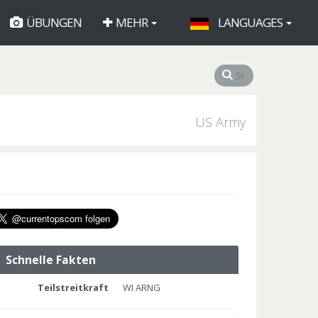
ÜBUNGEN
MEHR
LANGUAGES
US Army
Schnelle Fakten
Teilstreitkraft
WI ARNG