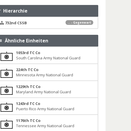
Hierarchie
732nd CSSB
... - Gegenwart
Ähnliche Einheiten
1053rd TC Co
South Carolina Army National Guard
224th TC Co
Minnesota Army National Guard
1229th TC Co
Maryland Army National Guard
1243rd TC Co
Puerto Rico Army National Guard
1176th TC Co
Tennessee Army National Guard