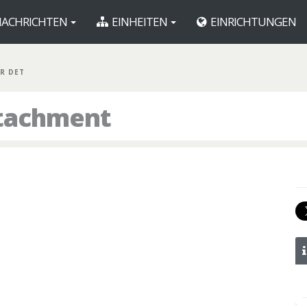
ACHRICHTEN
EINHEITEN
EINRICHTUNGEN
R DET
etachment