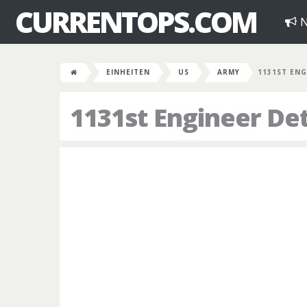
CURRENTOPS.COM
N
EINHEITEN
US
ARMY
1131ST ENG
1131st Engineer D