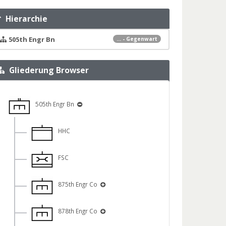
Hierarchie
505th Engr Bn
... - Gegenwart
Gliederung Browser
505th Engr Bn
HHC
FSC
875th Engr Co
878th Engr Co