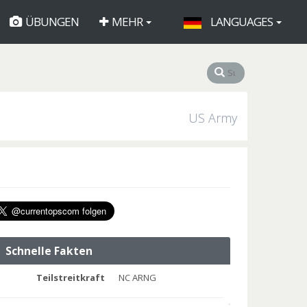
ÜBUNGEN
MEHR
LANGUAGES
US Army
Schnelle Fakten
Teilstreitkraft
NC ARNG