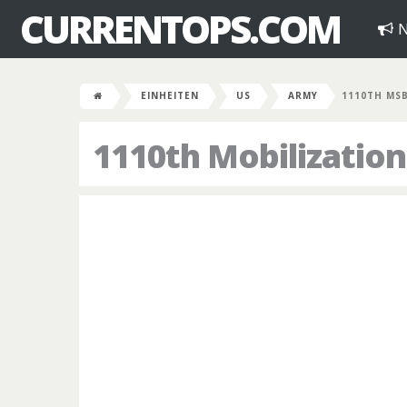
CURRENTOPS.COM
N
EINHEITEN
US
ARMY
1110TH MS
1110th Mobilization