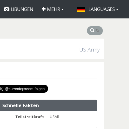
ÜBUNGEN
MEHR
LANGUAGES
US Army
Schnelle Fakten
Teilstreitkraft
USAR