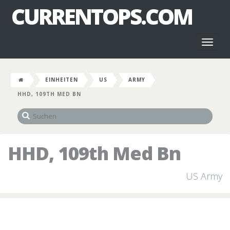
CURRENTOPS.COM
Toggl
naviga
EINHEITEN
US
ARMY
HHD, 109TH MED BN
HHD, 109th Med Bn
US Army