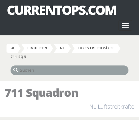
CURRENTOPS.COM
Toggl
naviga
EINHEITEN
NL
LUFTSTREITKRÄFTE
711 SQN
711 Squadron
NL Luftstreitkräfte