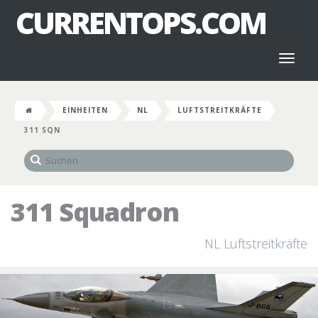
CURRENTOPS.COM
Toggl
naviga
EINHEITEN
NL
LUFTSTREITKRÄFTE
311 SQN
311 Squadron
NL Luftstreitkräfte