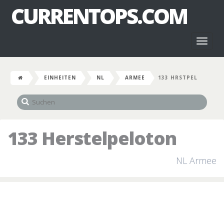
CURRENTOPS.COM
Toggl
naviga
EINHEITEN
NL
ARMEE
133 HRSTPEL
133 Herstelpeloton
NL Armee