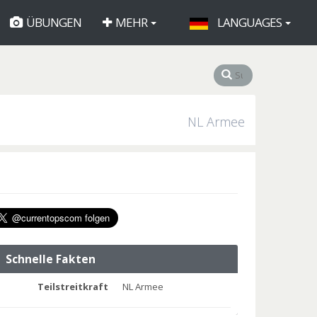
ÜBUNGEN
MEHR
LANGUAGES
NL Armee
Schnelle Fakten
Teilstreitkraft
NL Armee