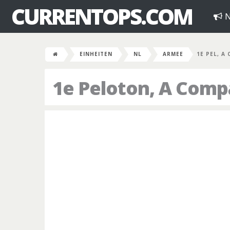
CURRENTOPS.COM
N
EINHEITEN
NL
ARMEE
1E PEL, A
1e Peloton, A Comp