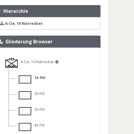
Hierarchie
A Cie, 10 Natresbat
Gliederung Browser
A Cie, 10 Natresbat
1e Pel
2e Pel
3e Pel
4e Pel