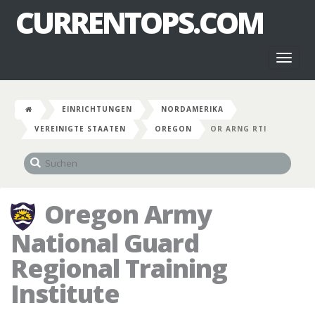
CURRENTOPS.COM
Toggl
naviga
EINRICHTUNGEN
NORDAMERIKA
VEREINIGTE STAATEN
OREGON
OR ARNG RTI
Oregon Army
National Guard
Regional Training
Institute