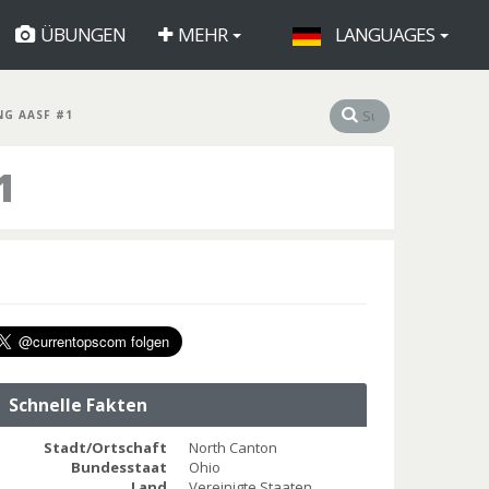
ÜBUNGEN
MEHR
LANGUAGES
NG AASF #1
1
Schnelle Fakten
Stadt/Ortschaft
North Canton
Bundesstaat
Ohio
Land
Vereinigte Staaten