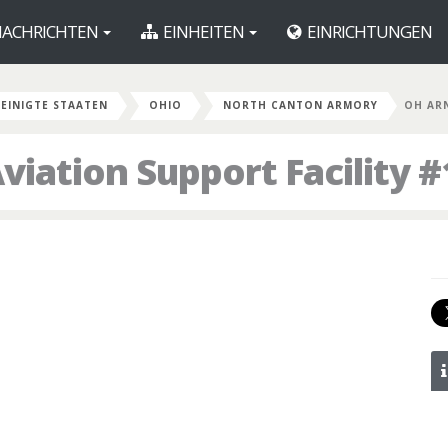
ACHRICHTEN
EINHEITEN
EINRICHTUNGEN
EINIGTE STAATEN
OHIO
NORTH CANTON ARMORY
OH AR
ation Support Facility #