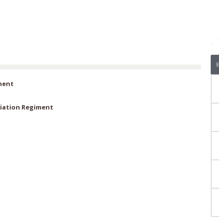
ment
viation Regiment