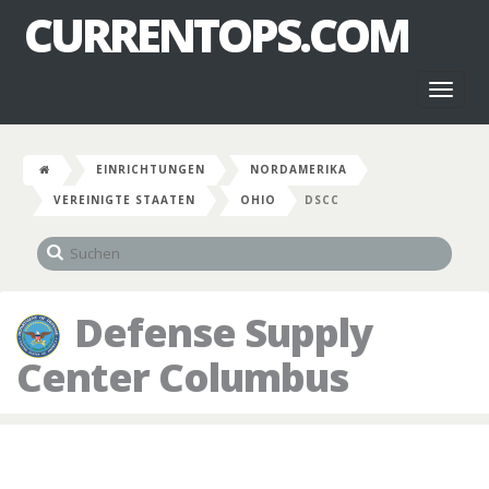
CURRENTOPS.COM
Toggl
naviga
EINRICHTUNGEN
NORDAMERIKA
VEREINIGTE STAATEN
OHIO
DSCC
Defense Supply
Center Columbus