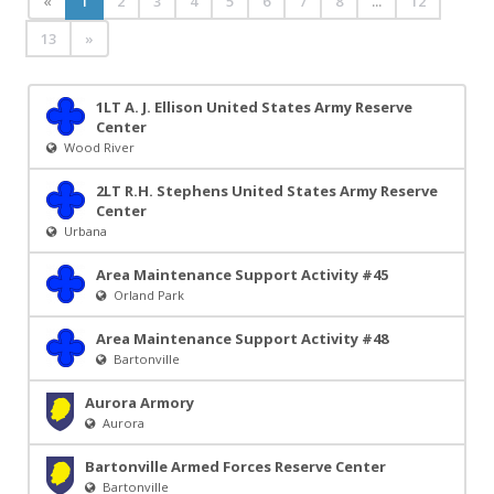
«
1
2
3
4
5
6
7
8
...
12
13
»
1LT A. J. Ellison United States Army Reserve
Center
Wood River
2LT R.H. Stephens United States Army Reserve
Center
Urbana
Area Maintenance Support Activity #45
Orland Park
Area Maintenance Support Activity #48
Bartonville
Aurora Armory
Aurora
Bartonville Armed Forces Reserve Center
Bartonville